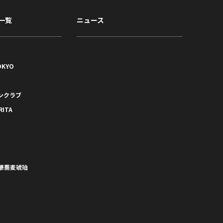
一覧
ニュース
OKYO
ンクラブ
RITA
）
華蕎麦琥珀