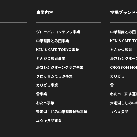
事業内容
提携ブランド
グローバルコンテンツ事業
中華蕎麦とみ田
中華蕎麦とみ田事業
KEN‘S CAFE T
KEN‘S CAFE TOKYO事業
とんかつ成蔵
とんかつ成蔵事業
鳥さわジグボー
鳥さわジグボーンクラブ事業
CROSSOM MO
クロッサムモリタ事業
カリガリ
カリガリ事業
雷
雷事業
わたべ（和多遍
わたべ事業
宍道湖しじみ中
宍道湖しじみ中華蕎麦琥珀事業
ユウキ食品
ユウキ食品事業