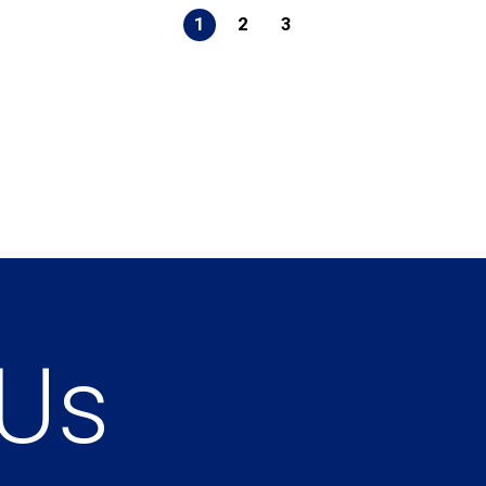
1
2
3
 Us