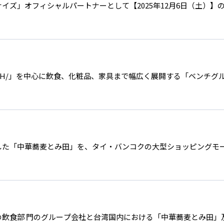
ナイズ」オフィシャルパートナーとして【2025年12月6日（土）
NCH/」を中心に飲食、化粧品、家具まで幅広く展開する「ベンチ
中華蕎麦とみ田」を、タイ・バンコクの大型ショッピングモール「Centr
食部 門のグループ会社と台湾国内における「中華蕎⻨とみ⽥」及 び「K