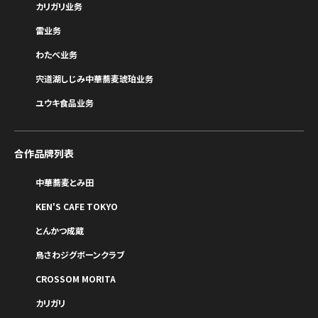
カリガリ业务
雷业务
わたべ业务
宍道湖しじみ中華蕎麦琥珀业务
ユウキ食品业务
合作品牌列表
中華蕎麦とみ田
KEN'S CAFE TOKYO
とんかつ成蔵
鳥さわジグボーンクラブ
CROSSOM MORITA
カリガリ